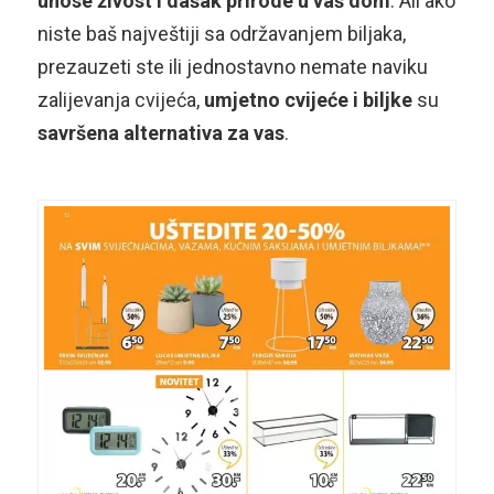
unose živost i dašak prirode u vaš dom
. Ali ako
niste baš najveštiji sa održavanjem biljaka,
prezauzeti ste ili jednostavno nemate naviku
zalijevanja cvijeća,
umjetno cvijeće i biljke
su
savršena alternativa za vas
.