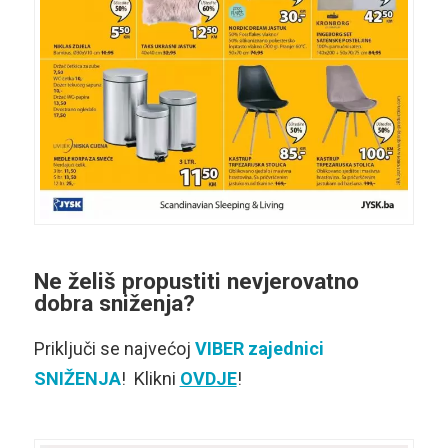
Ne želiš propustiti nevjerovatno
dobra
sniženja
?
Priključi se najvećoj
VIBER zajednici
SNIŽENJA
! Klikni
OVDJE
!