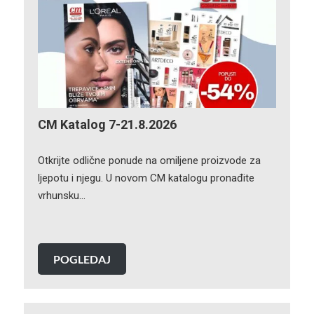
CM Katalog 7-21.8.2026
Otkrijte odlične ponude na omiljene proizvode za
ljepotu i njegu. U novom CM katalogu pronađite
vrhunsku…
POGLEDAJ