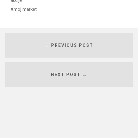
akcije
moj market
← PREVIOUS POST
NEXT POST →