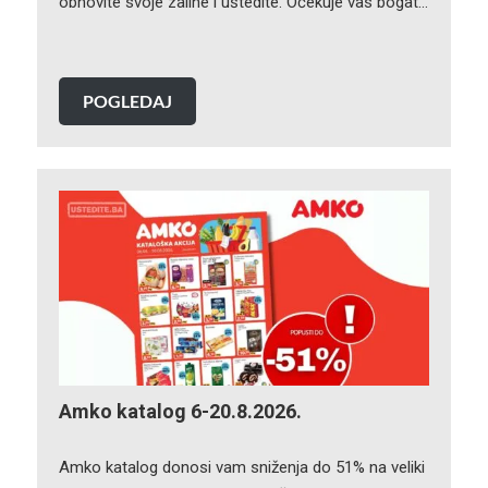
obnovite svoje zalihe i uštedite. Očekuje vas bogat…
POGLEDAJ
Amko katalog 6-20.8.2026.
Amko katalog donosi vam sniženja do 51% na veliki