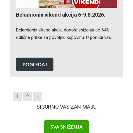
Belamionix vikend akcija 6-9.8.2026.
Belamionix vikend akcija donosi sniženja do 64% i
odlične prilike za povoljnu kupovinu. U ponudi vas…
POGLEDAJ
1
2
»
SIGURNO VAS ZANIMAJU
SVA SNIŽENJA