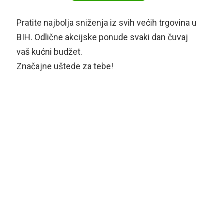
Pratite najbolja sniženja iz svih većih trgovina u
BIH. Odlične akcijske ponude svaki dan čuvaj
vaš kućni budžet.
Značajne uštede za tebe!