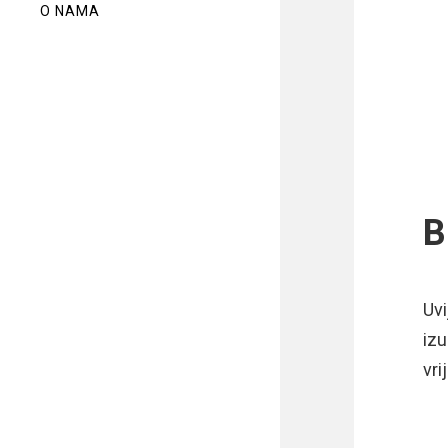
O NAMA
B
Uvi
iz
vri