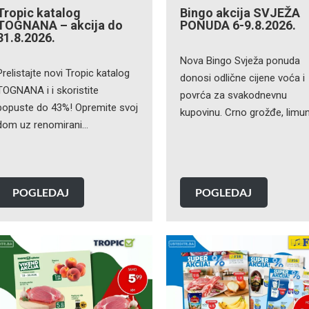
Tropic katalog
Bingo akcija SVJEŽA
TOGNANA – akcija do
PONUDA 6-9.8.2026.
31.8.2026.
Nova Bingo Svježa ponuda
Prelistajte novi Tropic katalog
donosi odlične cijene voća i
TOGNANA i i skoristite
povrća za svakodnevnu
popuste do 43%! Opremite svoj
kupovinu. Crno grožđe, limu
dom uz renomirani…
POGLEDAJ
POGLEDAJ