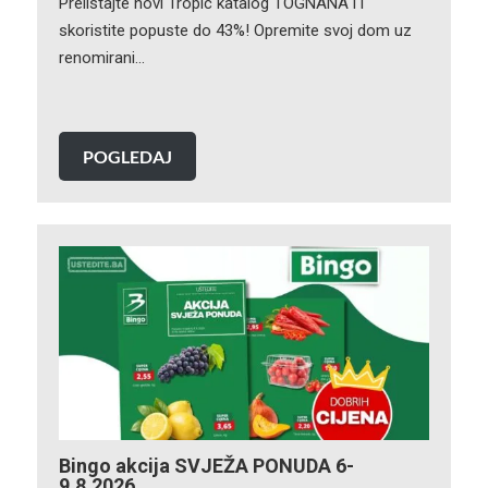
Prelistajte novi Tropic katalog TOGNANA i i
skoristite popuste do 43%! Opremite svoj dom uz
renomirani…
POGLEDAJ
Bingo akcija SVJEŽA PONUDA 6-
9.8.2026.