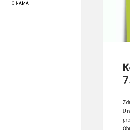
O NAMA
K
7
Zdr
U 
pr
Obr