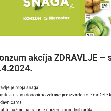
onzum akcija ZDRAVLJE – s
.4.2024.
avlje je moja snaga!
nastavku vam donosimo
zdrave proizvode
koje možete k
odavnicama.
atite pažnju na trajanje sniženja pojedinih artikala.