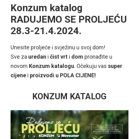
Konzum katalog
RADUJEMO SE PROLJEĆU
28.3-21.4.2024.
Unesite proljeće i svježinu u svoj dom!
Sve za
uredan
i
čist vrt
i
dom
pronađite u
novom
Konzum
katalogu
. Očekuju vas
super
cijene
i
proizvodi u POLA CIJENE!
KONZUM KATALOG