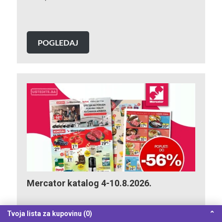
POGLEDAJ
Mercator katalog 4-10.8.2026.
U novom Mercator katalogu očekuju vas super
Tvoja lista za kupovinu (0)
⌃
ponude i sniženja do 56%! Iskoristite odlične cijene