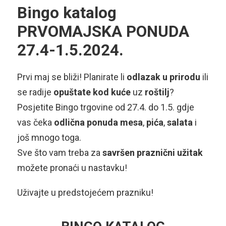
Bingo katalog
PRVOMAJSKA PONUDA
27.4-1.5.2024.
Prvi maj se bliži! Planirate li
odlazak u prirodu
ili
se radije
opuštate kod kuće
uz
roštilj
?
Posjetite Bingo trgovine od 27.4. do 1.5. gdje
vas čeka
odlična ponuda mesa
,
pića
,
salata
i
još mnogo toga.
Sve što vam treba za
savršen praznični užitak
možete pronaći u nastavku!
Uživajte u predstojećem prazniku!