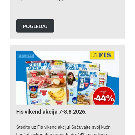
POGLEDAJ
Fis vikend akcija 7-8.8.2026.
Štedite uz Fis vikend akciju! Sačuvajte svoj kućni
budžet i iskoristite popuste do 44% na pažljivo…