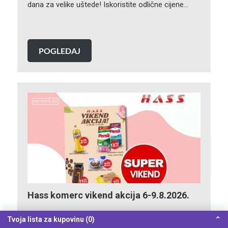
dana za velike uštede! Iskoristite odlične cijene…
POGLEDAJ
Hass komerc vikend akcija 6-9.8.2026.
Tvoja lista za kupovinu (0)
⌃
Hass komerc vikend akcija je pravo vrijeme da