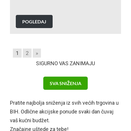
POGLEDAJ
1
2
»
SIGURNO VAS ZANIMAJU
SVA SNIŽENJA
Pratite najbolja sniženja iz svih većih trgovina u
BIH. Odlične akcijske ponude svaki dan čuvaj
vaš kućni budžet.
Značajne uštede za tebe!