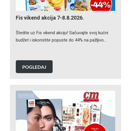
Fis vikend akcija 7-8.8.2026.
Štedite uz Fis vikend akciju! Sačuvajte svoj kućni
budžet i iskoristite popuste do 44% na pažljivo…
POGLEDAJ