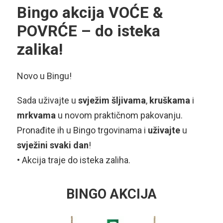
Bingo akcija VOĆE &
POVRĆE – do isteka
zalika!
Novo u Bingu!
Sada uživajte u
svježim
šljivama
,
kruškama
i
mrkvama
u novom praktičnom pakovanju.
Pronađite ih u Bingo trgovinama i
uživajte
u
svježini svaki dan
!
• Akcija traje do isteka zaliha.
BINGO AKCIJA