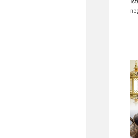
Ist
neg