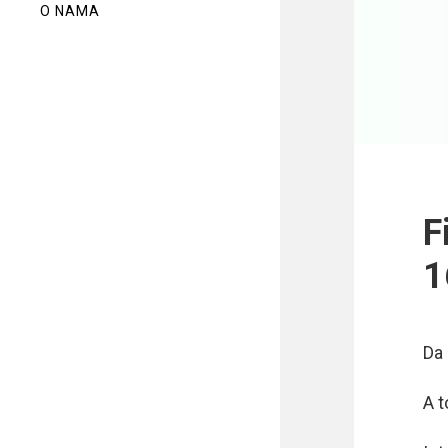
O NAMA
F
1
Da 
A t