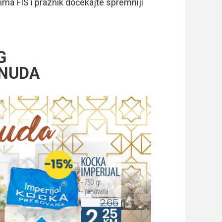
ma FIS i praznik dočekajte spremniji
G
NUDA