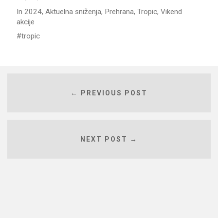
In
2024
,
Aktuelna sniženja
,
Prehrana
,
Tropic
,
Vikend
akcije
tropic
← PREVIOUS POST
NEXT POST →