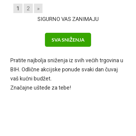
1
2
»
SIGURNO VAS ZANIMAJU
SVA SNIŽENJA
Pratite najbolja sniženja iz svih većih trgovina u
BIH. Odlične akcijske ponude svaki dan čuvaj
vaš kućni budžet.
Značajne uštede za tebe!