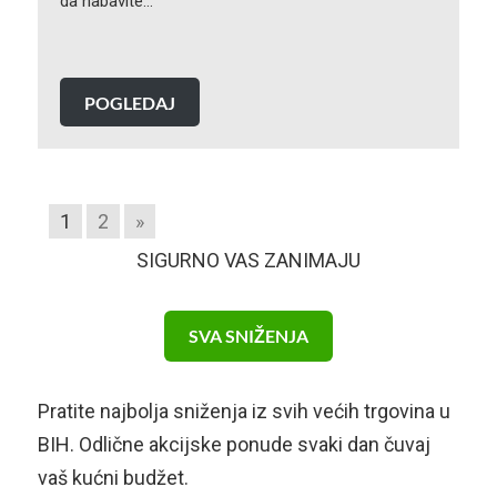
da nabavite…
POGLEDAJ
1
2
»
SIGURNO VAS ZANIMAJU
SVA SNIŽENJA
Pratite najbolja sniženja iz svih većih trgovina u
BIH. Odlične akcijske ponude svaki dan čuvaj
vaš kućni budžet.