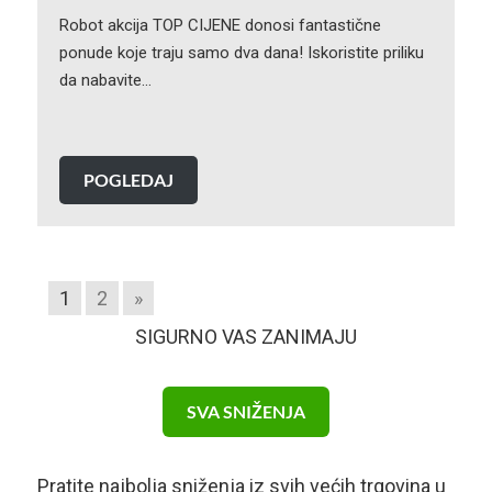
Robot akcija TOP CIJENE donosi fantastične
ponude koje traju samo dva dana! Iskoristite priliku
da nabavite…
POGLEDAJ
1
2
»
SIGURNO VAS ZANIMAJU
SVA SNIŽENJA
Pratite najbolja sniženja iz svih većih trgovina u