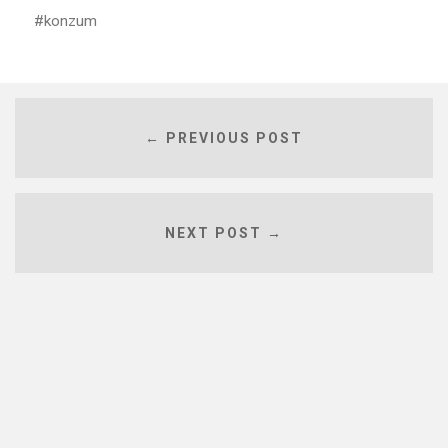
konzum
← PREVIOUS POST
NEXT POST →