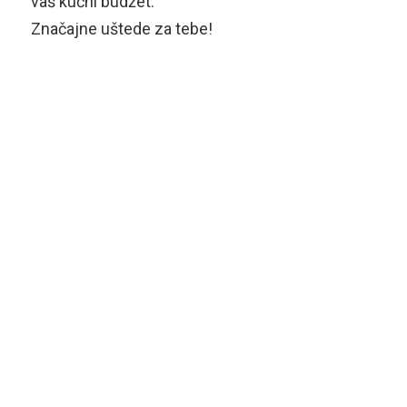
vaš kućni budžet.
Značajne uštede za tebe!