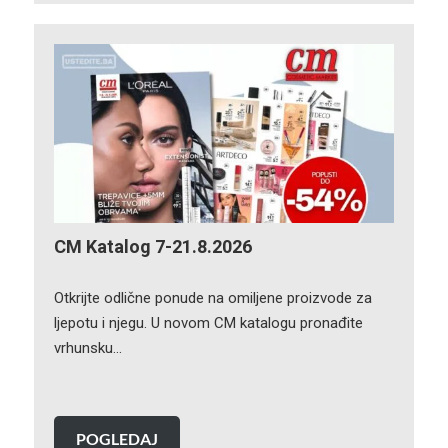
CM Katalog 7-21.8.2026
Otkrijte odlične ponude na omiljene proizvode za
ljepotu i njegu. U novom CM katalogu pronađite
vrhunsku…
POGLEDAJ