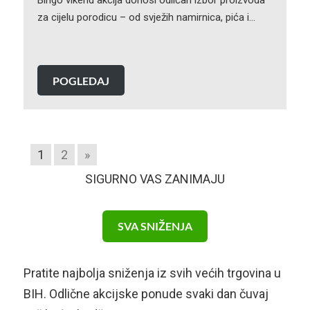
Bingo vikend akcija donosi odličan izbor proizvoda
za cijelu porodicu – od svježih namirnica, pića i…
POGLEDAJ
1
2
»
SIGURNO VAS ZANIMAJU
SVA SNIŽENJA
Pratite najbolja sniženja iz svih većih trgovina u
BIH. Odlične akcijske ponude svaki dan čuvaj