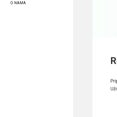
O NAMA
R
Pri
Uži