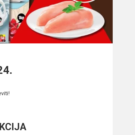
24.
viti!
KCIJA