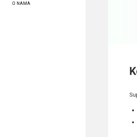
O NAMA
K
Su