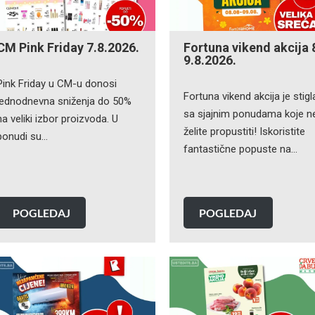
CM Pink Friday 7.8.2026.
Fortuna vikend akcija 
9.8.2026.
Pink Friday u CM-u donosi
Fortuna vikend akcija je stigl
jednodnevna sniženja do 50%
sa sjajnim ponudama koje n
na veliki izbor proizvoda. U
želite propustiti! Iskoristite
ponudi su…
fantastične popuste na…
POGLEDAJ
POGLEDAJ