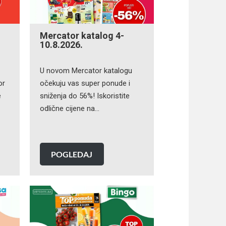
Mercator katalog 4-
10.8.2026.
U novom Mercator katalogu
or
očekuju vas super ponude i
e
sniženja do 56%! Iskoristite
odlične cijene na…
POGLEDAJ