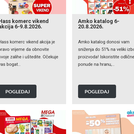
Hass komerc vikend
Amko katalog 6-
akcija 6-9.8.2026.
20.8.2026.
Hass komerc vikend akcija je
Amko katalog donosi vam
pravo vrijeme da obnovite
sniženja do 51% na veliki izb
svoje zalihe i uštedite. Očekuje
proizvoda! Iskoristite odličn
vas bogat…
ponude na hranu,…
POGLEDAJ
POGLEDAJ