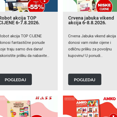
Robot akcija TOP
Crvena jabuka vikend
CIJENE 6-7.8.2026.
akcija 6-8.8.2026.
Robot akcija TOP CIJENE
Crvena Jabuka vikend akcija
donosi fantastične ponude
donosi vam niske cijene i
koje traju samo dva dana!
odličnu priliku za povoljnu
Iskoristite priliku da nabavite…
kupovinu! U ponudi…
POGLEDAJ
POGLEDAJ