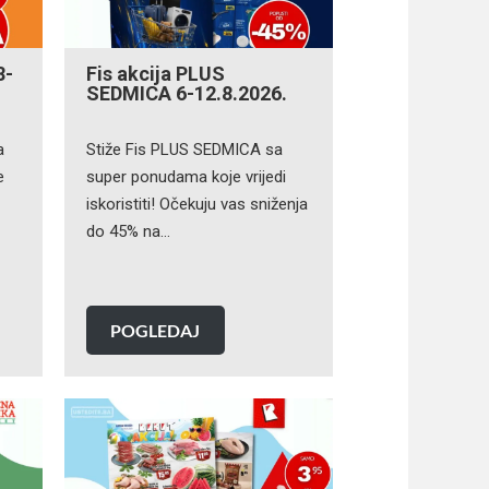
8-
Fis akcija PLUS
SEDMICA 6-12.8.2026.
a
Stiže Fis PLUS SEDMICA sa
e
super ponudama koje vrijedi
iskoristiti! Očekuju vas sniženja
do 45% na…
POGLEDAJ