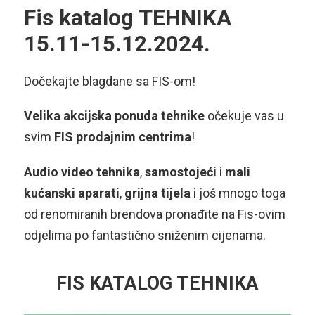
Fis katalog TEHNIKA
15.11-15.12.2024.
Dočekajte blagdane sa FIS-om!
Velika akcijska ponuda
tehnike
očekuje vas u
svim
FIS prodajnim centrima
!
Audio video tehnika
,
samostojeći
i
mali
kućanski
aparati
,
grijna
tijela
i još mnogo toga
od renomiranih brendova pronađite na Fis-ovim
odjelima po fantastično sniženim cijenama.
FIS KATALOG TEHNIKA