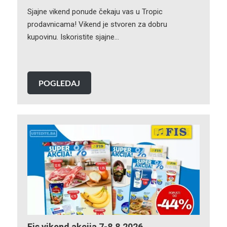
Sjajne vikend ponude čekaju vas u Tropic
prodavnicama! Vikend je stvoren za dobru
kupovinu. Iskoristite sjajne…
POGLEDAJ
Fis vikend akcija 7-8.8.2026.