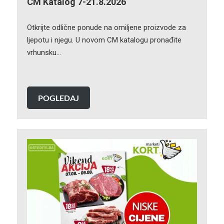
CM Katalog 7-21.8.2026
Otkrijte odlične ponude na omiljene proizvode za
ljepotu i njegu. U novom CM katalogu pronađite
vrhunsku…
POGLEDAJ