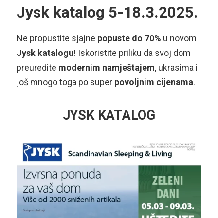
Jysk katalog 5-18.3.2025.
Ne propustite sjajne
popuste do 70%
u novom
Jysk katalogu
! Iskoristite priliku da svoj dom
preuredite
modernim namještajem
, ukrasima i
još mnogo toga po super
povoljnim cijenama
.
JYSK KATALOG