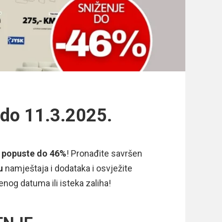
do 11.3.2025.
z
popuste do 46%
! Pronađite savršen
du
namještaja i dodataka i osvježite
enog datuma ili isteka zaliha!