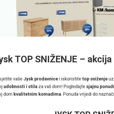
ysk TOP SNIŽENJE – akcija 
sjetite vaše
Jysk
prodavnice
i iskoristite
top sniženje
u
oj
udobnosti i stila
za vaš dom! Pogledajte
sjajnu ponu
oj dom
kvalitetnim komadima
. Ponuda vrijedi do naznač