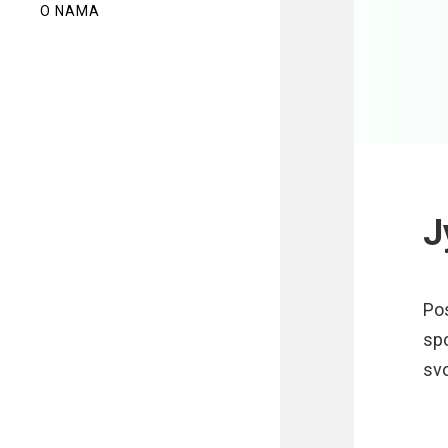
O NAMA
J
Po
sp
sv