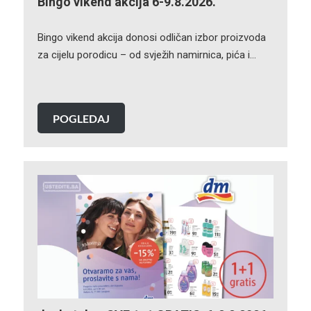
Bingo vikend akcija 6-9.8.2026.
Bingo vikend akcija donosi odličan izbor proizvoda
za cijelu porodicu – od svježih namirnica, pića i…
POGLEDAJ