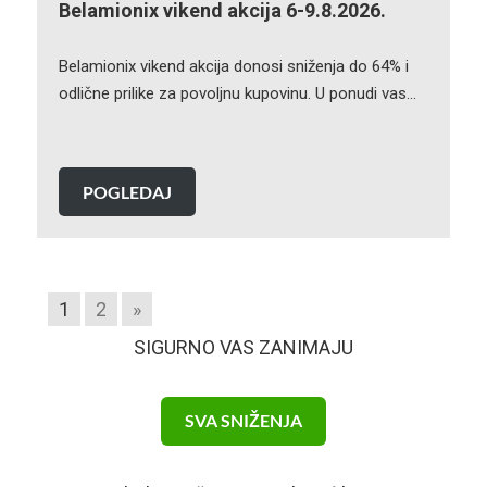
Belamionix vikend akcija 6-9.8.2026.
Belamionix vikend akcija donosi sniženja do 64% i
odlične prilike za povoljnu kupovinu. U ponudi vas…
POGLEDAJ
1
2
»
SIGURNO VAS ZANIMAJU
SVA SNIŽENJA