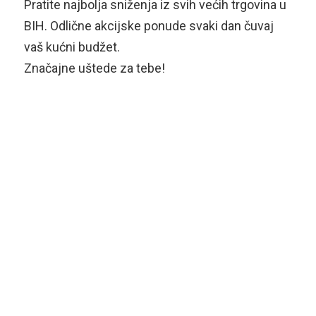
Pratite najbolja sniženja iz svih većih trgovina u
BIH. Odlične akcijske ponude svaki dan čuvaj
vaš kućni budžet.
Značajne uštede za tebe!