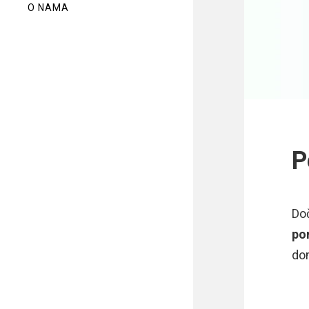
O NAMA
P
Doč
po
do