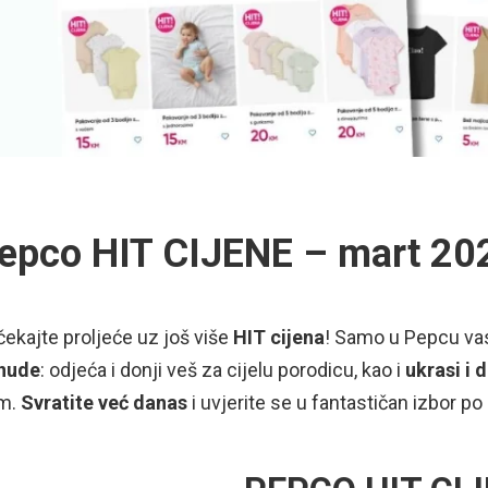
epco HIT CIJENE – mart 20
ekajte proljeće uz još više
HIT cijena
! Samo u Pepcu va
nude
: odjeća i donji veš za cijelu porodicu, kao i
ukrasi i 
m.
Svratite već danas
i uvjerite se u fantastičan izbor p