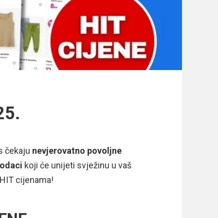
25.
s čekaju
nevjerovatno povoljne
dodaci
koji će unijeti svježinu u vaš
o HIT cijenama!