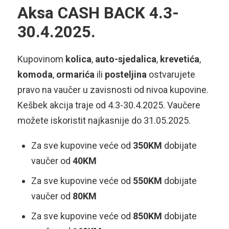
Aksa CASH BACK 4.3-
30.4.2025.
Kupovinom
kolica
,
auto-sjedalica
,
krevetića
,
komoda
,
ormarića
ili
posteljina
ostvarujete
pravo na vaučer u zavisnosti od nivoa kupovine.
Kešbek akcija traje od 4.3-30.4.2025. Vaučere
možete iskoristit najkasnije do 31.05.2025.
Za sve kupovine veće od
350KM
dobijate
vaučer od
40KM
Za sve kupovine veće od
550KM
dobijate
vaučer od
80KM
Za sve kupovine veće od
850KM
dobijate