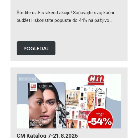
Štedite uz Fis vikend akciju! Sačuvajte svoj kućni
budžet i iskoristite popuste do 44% na pažljivo…
POGLEDAJ
CM Katalog 7-21.8.2026