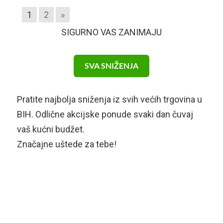
1
2
»
SIGURNO VAS ZANIMAJU
SVA SNIŽENJA
Pratite najbolja sniženja iz svih većih trgovina u
BIH. Odlične akcijske ponude svaki dan čuvaj
vaš kućni budžet.
Značajne uštede za tebe!