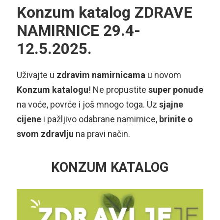
Konzum katalog ZDRAVE
NAMIRNICE 29.4-
12.5.2025.
Uživajte u
zdravim namirnicama
u novom
Konzum katalogu
! Ne propustite
super ponude
na voće, povrće i još mnogo toga. Uz
sjajne
cijene
i pažljivo odabrane namirnice,
brinite o
svom zdravlju
na pravi način.
KONZUM KATALOG