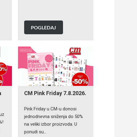
POGLEDAJ
a
CM Pink Friday 7.8.2026.
Pink Friday u CM-u donosi
 uz
jednodnevna sniženja do 50%
%!
na veliki izbor proizvoda. U
a
ponudi su…