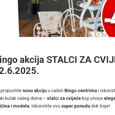
ingo akcija STALCI ZA CVIJ
2.6.2025.
 propustite
novu akciju
u vašim
Bingo centrima
i iskoris
aki kutak vašeg doma –
stalci za cvijeće
koji unose
elega
ičina i modela
. Iskoristite ovu
super ponudu
dok traje!