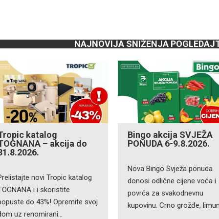
NAJNOVIJA SNIŽENJA POGLEDAJ
Tropic katalog
Bingo akcija SVJEŽA
TOGNANA – akcija do
PONUDA 6-9.8.2026.
31.8.2026.
Nova Bingo Svježa ponuda
Prelistajte novi Tropic katalog
donosi odlične cijene voća i
TOGNANA i i skoristite
povrća za svakodnevnu
popuste do 43%! Opremite svoj
kupovinu. Crno grožđe, limu
dom uz renomirani…