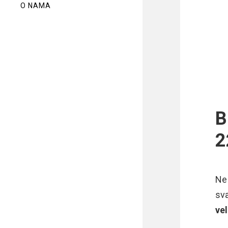
O NAMA
B
2
Ne
sv
vel