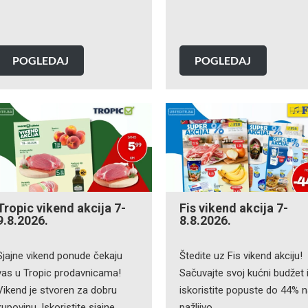
POGLEDAJ
POGLEDAJ
Tropic vikend akcija 7-
Fis vikend akcija 7-
9.8.2026.
8.8.2026.
Sjajne vikend ponude čekaju
Štedite uz Fis vikend akciju!
vas u Tropic prodavnicama!
Sačuvajte svoj kućni budžet 
Vikend je stvoren za dobru
iskoristite popuste do 44% 
kupovinu. Iskoristite sjajne…
pažljivo…