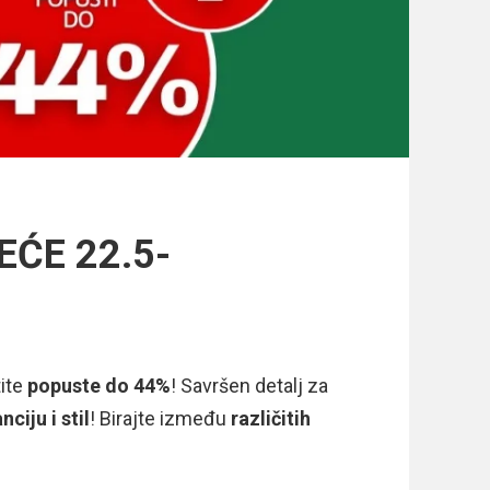
EĆE 22.5-
tite
popuste do 44%
! Savršen detalj za
nciju i stil
! Birajte između
različitih