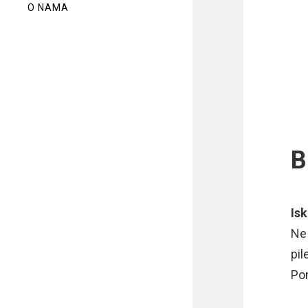
O NAMA
B
Isk
Ne 
pil
Pon