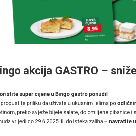
ingo akcija GASTRO – sniže
oristite super cijene u Bingo gastro ponudi!
propustite priliku da uživate u ukusnim jelima po
odličn
etinom, preko svježe bijele salate, do omiljene gibanice i s
uda vrijedi do 29.6.2025. ili do isteka zaliha –
navratite u