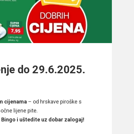
nje do 29.6.2025.
im cijenama
– od hrskave piroške s
očne lijene pite.
 Bingo i uštedite uz dobar zalogaj!