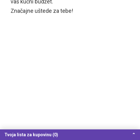
vaš kućni budžet.
Značajne uštede za tebe!
Tvoja lista za kupovinu (0)
⌃