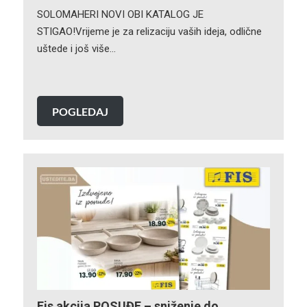
SOLOMAHERI NOVI OBI KATALOG JE
STIGAO!Vrijeme je za relizaciju vaših ideja, odlične
uštede i još više…
POGLEDAJ
Fis akcija POSUĐE – sniženje do