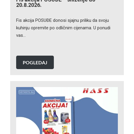
20.8.2026.
Fis akcija POSUĐE donosi sjajnu priliku da svoju
kuhinju opremite po odličnim cijenama. U ponudi
vas…
POGLEDAJ