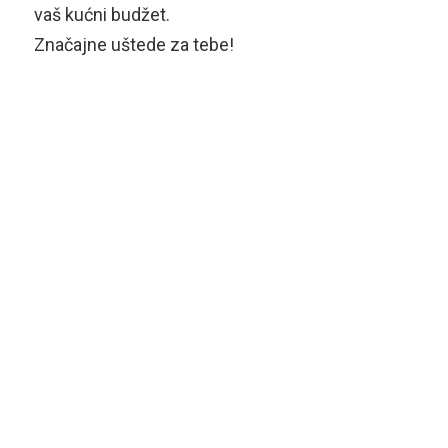
vaš kućni budžet.
Značajne uštede za tebe!