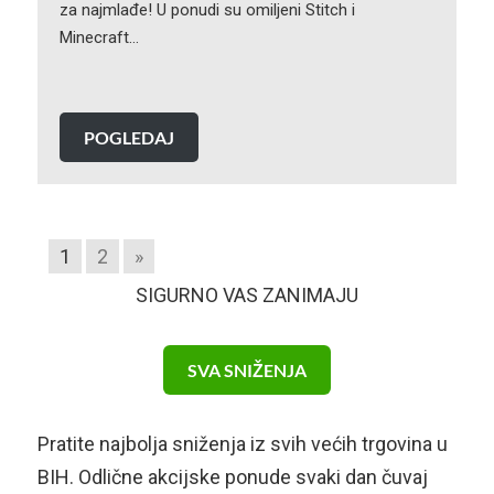
za najmlađe! U ponudi su omiljeni Stitch i
Minecraft…
POGLEDAJ
1
2
»
SIGURNO VAS ZANIMAJU
SVA SNIŽENJA
Pratite najbolja sniženja iz svih većih trgovina u
BIH. Odlične akcijske ponude svaki dan čuvaj