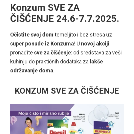
Konzum SVE ZA
ČIŠĆENJE 24.6-7.7.2025.
Očistite svoj dom
temeljito i bez stresa uz
super ponude iz Konzuma
! U
novoj akciji
pronađite
sve za čišćenje
: od sredstava za veši
kuhinju do praktičnih dodataka za
lakše
održavanje doma
.
KONZUM SVE ZA ČIŠĆENJE