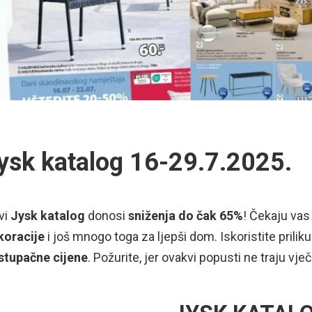
ysk katalog 16-29.7.2025.
vi
Jysk katalog
donosi
sniženja do čak 65%
! Čekaju va
koracije
i još mnogo toga za ljepši dom. Iskoristite prilik
istupačne cijene
. Požurite, jer ovakvi popusti ne traju vje