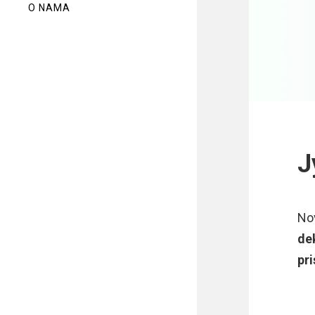
O NAMA
J
No
de
pr