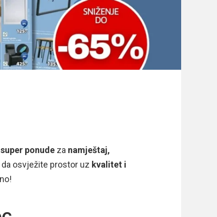
s
super ponude
za
namještaj,
u da osvježite prostor uz
kvalitet i
čno!