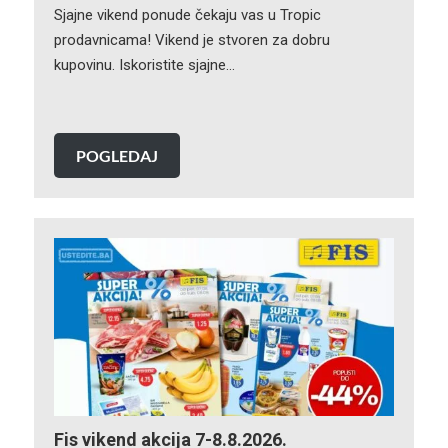
Sjajne vikend ponude čekaju vas u Tropic
prodavnicama! Vikend je stvoren za dobru
kupovinu. Iskoristite sjajne…
POGLEDAJ
Fis vikend akcija 7-8.8.2026.