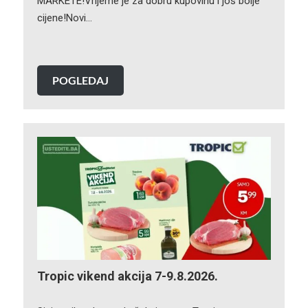
MARKETE!Vrijeme je za dobru kupovinu i još bolje
cijene!Novi…
POGLEDAJ
Tropic vikend akcija 7-9.8.2026.