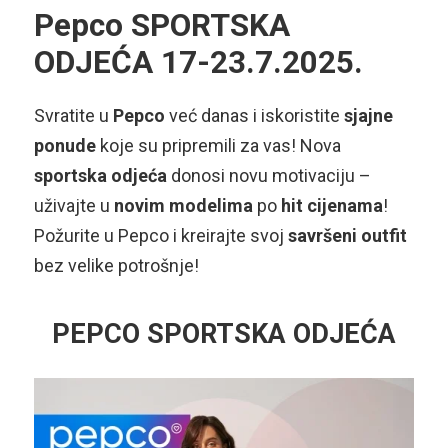
Pepco SPORTSKA
ODJEĆA 17-23.7.2025.
Svratite u
Pepco
već danas i iskoristite
sjajne
ponude
koje su pripremili za vas! Nova
sportska odjeća
donosi novu motivaciju –
uživajte u
novim modelima
po
hit cijenama
!
Požurite u Pepco i kreirajte svoj
savršeni outfit
bez velike potrošnje!
PEPCO SPORTSKA ODJEĆA