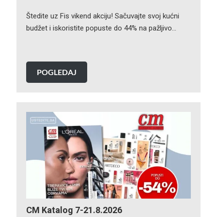
Štedite uz Fis vikend akciju! Sačuvajte svoj kućni
budžet i iskoristite popuste do 44% na pažljivo…
POGLEDAJ
CM Katalog 7-21.8.2026