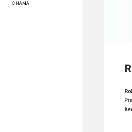
O NAMA
R
Ro
Pre
kva