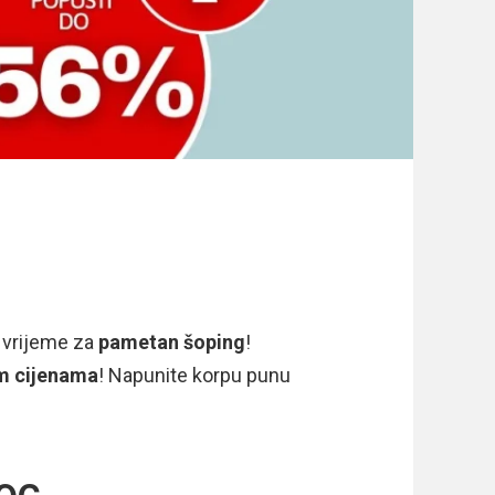
.
 vrijeme za
pametan šoping
!
m cijenama
! Napunite korpu punu