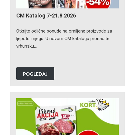
CM Katalog 7-21.8.2026
Otkrijte odlične ponude na omiljene proizvode za
ljepotu i njegu. U novom CM katalogu pronađite
vrhunsku…
POGLEDAJ