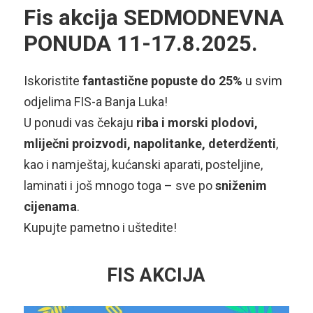
Fis akcija SEDMODNEVNA
PONUDA 11-17.8.2025.
Iskoristite
fantastične popuste do 25%
u svim
odjelima FIS-a Banja Luka!
U ponudi vas čekaju
riba i morski plodovi,
mliječni proizvodi, napolitanke, deterdženti
,
kao i namještaj, kućanski aparati, posteljine,
laminati i još mnogo toga – sve po
snižеnim
cijenama
.
Kupujte pametno i uštedite!
FIS AKCIJA