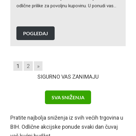
odlične prilike za povoljnu kupovinu. U ponudi vas…
POGLEDAJ
1
2
»
SIGURNO VAS ZANIMAJU
SVA SNIŽENJA
Pratite najbolja sniženja iz svih većih trgovina u
BIH. Odlične akcijske ponude svaki dan čuvaj
vaš kućni budžet.