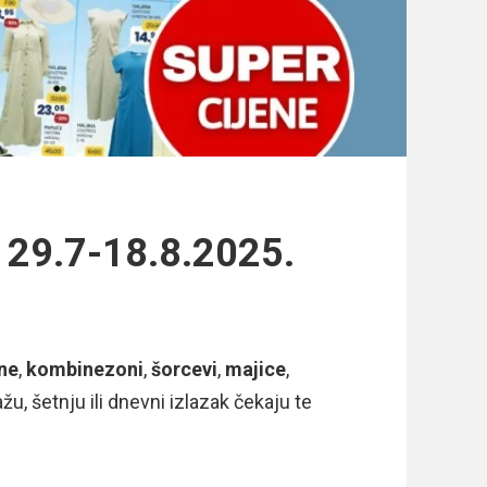
 29.7-18.8.2025.
ine
,
kombinezoni
,
šorcevi
,
majice
,
, šetnju ili dnevni izlazak čekaju te