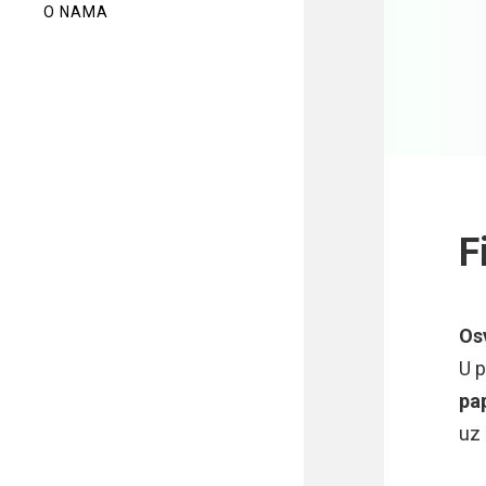
O NAMA
F
Osv
U p
pa
uz