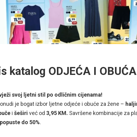
is katalog ODJEĆA I OBUĆA
ježi svoj ljetni stil po odličnim cijenama!
onudi je bogat izbor ljetne odjeće i obuće za žene –
halj
puče
i
šeširi
već od
3,95 KM.
Savršene kombinacije za plažu
popuste do 50%
.