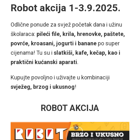
Robot akcija 1-3.9.2025.
Odlične ponude za svjež početak dana i užinu
školaraca:
pileći file, krila, hrenovke, paštete,
povrće, kroasani, jogurti i banane
po super
cijenama! Tu su i
slatkiši, kafe, kečap, kao i
praktični kućanski aparati
.
Kupujte povoljno i uživajte u kombinaciji
svježeg, brzog i ukusnog
!
ROBOT AKCIJA