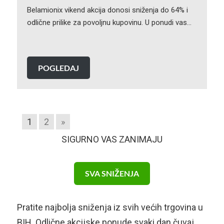
Belamionix vikend akcija donosi sniženja do 64% i
odlične prilike za povoljnu kupovinu. U ponudi vas…
POGLEDAJ
1
2
»
SIGURNO VAS ZANIMAJU
SVA SNIŽENJA
Pratite najbolja sniženja iz svih većih trgovina u
BIH. Odlične akcijske ponude svaki dan čuvaj