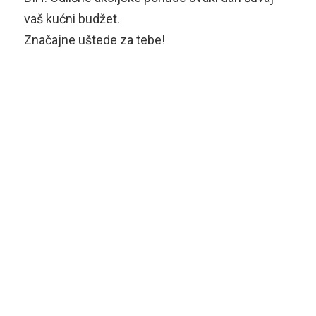
vaš kućni budžet.
Značajne uštede za tebe!