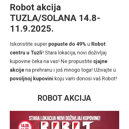
Robot akcija
TUZLA/SOLANA 14.8-
11.9.2025.
Iskoristite super
popuste do 49%
u
Robot
centru u Tuzli
! Stara lokacija, novi doživljaj
kupovine čeka na vas! Ne propustite
sjajne
akcije
na prehranu i još mnogo toga! Uživajte u
povoljnoj kupovini
koju vam donosi vaš Robot!
ROBOT AKCIJA