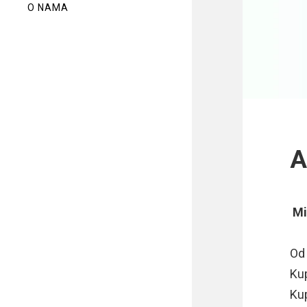
O NAMA
A
Mi
Od 
Ku
Ku