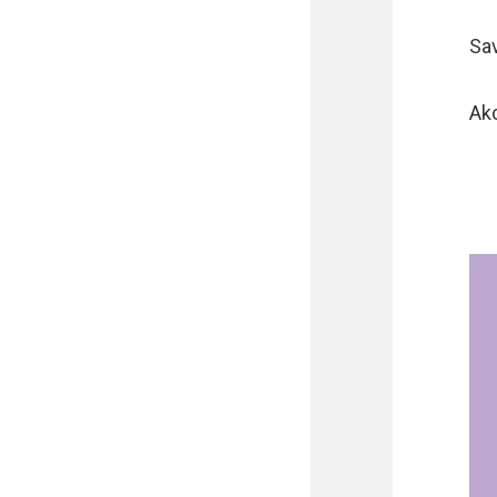
Sav
Akc