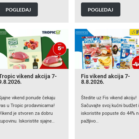
POGLEDAJ
POGLEDAJ
Tropic vikend akcija 7-
Fis vikend akcija 7-
9.8.2026.
8.8.2026.
Sjajne vikend ponude čekaju
Štedite uz Fis vikend akciju!
vas u Tropic prodavnicama!
Sačuvajte svoj kućni budžet 
Vikend je stvoren za dobru
iskoristite popuste do 44% 
kupovinu. Iskoristite sjajne…
pažljivo…