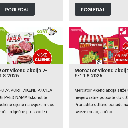
POGLEDAJ
POGLEDAJ
Kort vikend akcija 7-
Mercator vikend akcij
9.8.2026.
6-10.8.2026.
NOVA KORT VIKEND AKCIJA
Mercator vikend akcija stiže
JE PRED NAMA!Iskoristite
nevjerovatne popuste do 60
odlične cijene na svježe meso,
Pronađite odlične ponude n
voće, mliječne proizvode i…
svježe meso, sočno…