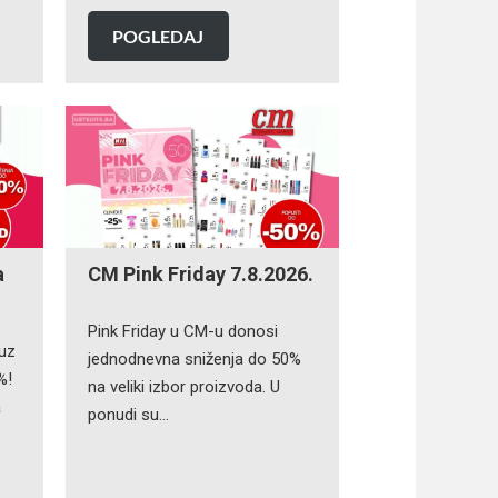
POGLEDAJ
a
CM Pink Friday 7.8.2026.
Pink Friday u CM-u donosi
 uz
jednodnevna sniženja do 50%
%!
na veliki izbor proizvoda. U
a
ponudi su…