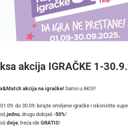
ksa akcija IGRAČKE 1-30.9
x&Match akcija na igračke!
Samo u AKSI!
01.09. do 30.09. birajte omiljene igračke i iskoristite sup
piš
jednu
, drugu dobijaš
-50%
!
piš
dvije
, treća ide
GRATIS
!