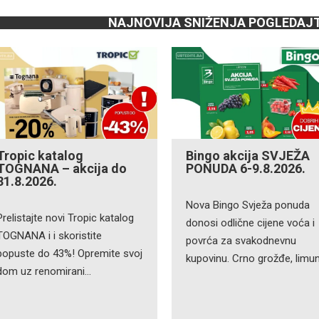
NAJNOVIJA SNIŽENJA POGLEDAJ
Tropic katalog
Bingo akcija SVJEŽA
TOGNANA – akcija do
PONUDA 6-9.8.2026.
31.8.2026.
Nova Bingo Svježa ponuda
Prelistajte novi Tropic katalog
donosi odlične cijene voća i
TOGNANA i i skoristite
povrća za svakodnevnu
popuste do 43%! Opremite svoj
kupovinu. Crno grožđe, limu
dom uz renomirani…