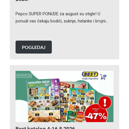
Pepco SUPER PONUDE za august su stigle! U
ponudi vas čekaju bodići, suknje, helanke i brojni…
POGLEDAJ
Best katalog 4-16.8.2026.