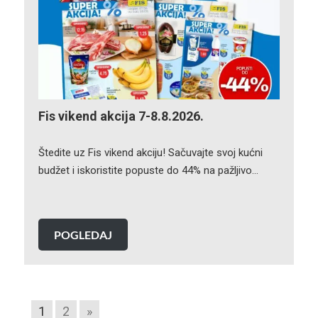
Fis vikend akcija 7-8.8.2026.
Štedite uz Fis vikend akciju! Sačuvajte svoj kućni
budžet i iskoristite popuste do 44% na pažljivo…
POGLEDAJ
1
2
»