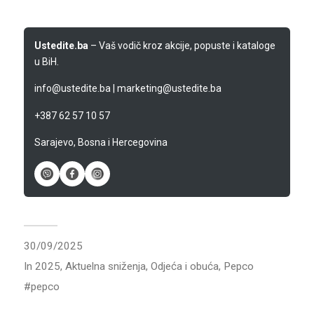
Ustedite.ba
– Vaš vodič kroz akcije, popuste i kataloge
u BiH.
info@ustedite.ba
|
marketing@ustedite.ba
+387 62 57 10 57
Sarajevo, Bosna i Hercegovina
30/09/2025
In
2025
,
Aktuelna sniženja
,
Odjeća i obuća
,
Pepco
pepco