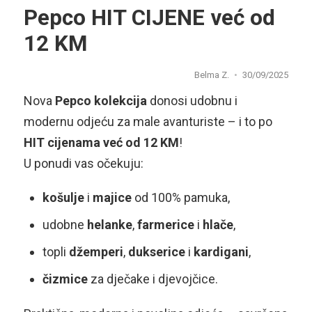
Pepco HIT CIJENE već od
12 KM
Belma Z.
30/09/2025
Nova
Pepco kolekcija
donosi udobnu i
modernu odjeću za male avanturiste – i to po
HIT cijenama već od 12 KM
!
U ponudi vas očekuju:
košulje
i
majice
od 100% pamuka,
udobne
helanke
,
farmerice
i
hlače
,
topli
džemperi
,
dukserice
i
kardigani
,
čizmice
za dječake i djevojčice.