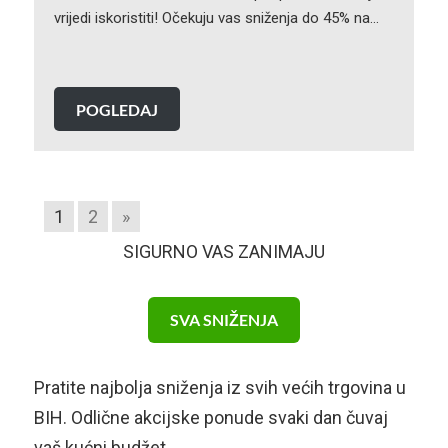
vrijedi iskoristiti! Očekuju vas sniženja do 45% na…
POGLEDAJ
1
2
»
SIGURNO VAS ZANIMAJU
SVA SNIŽENJA
Pratite najbolja sniženja iz svih većih trgovina u
BIH. Odlične akcijske ponude svaki dan čuvaj
vaš kućni budžet.