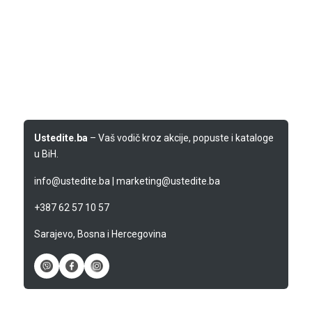
Ustedite.ba
– Vaš vodič kroz akcije, popuste i kataloge
u BiH.
info@ustedite.ba
|
marketing@ustedite.ba
+387 62 57 10 57
Sarajevo, Bosna i Hercegovina