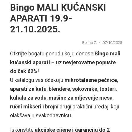
Bingo MALI KUĆANSKI
APARATI 19.9-
21.10.2025.
Belma Z.
07/10/2025
Otkrijte bogatu ponudu koju donose
Bingo mali
kućanski aparati
– uz
nevjerovatne popuste
do čak 62%
!
U katalogu vas očekuju
mikrotalasne
pećnice
,
aparati
za
kafu
,
blendere
,
sokovnike
,
tosteri
,
kuhala
za
vodu
,
mašine
za
mljevenje
mesa
,
ručni
mikseri
i brojni drugi praktični uređaji koji
olakšavaju svakodnevnicu.
Iskoristite
akcijske cijene i garanciju do 2