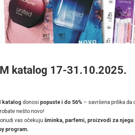
M katalog 17-31.10.2025.
 katalog
donosi
popuste i do
56%
– savršena prilika da 
robate nešto novo!
ponudi vas očekuju
šminka, parfemi, proizvodi za njegu li
by program.