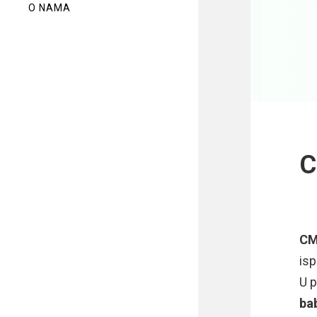
O NAMA
C
CM
isp
U 
ba