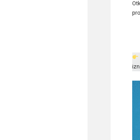
Otk
pro
iz